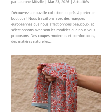
par
Laurane Miéville
|
Mar 23, 2026
|
Actualités
Découvrez la nouvelle collection de prêt-à-porter en
boutique ! Nous travaillons avec des marques
européennes que nous affectionnons beaucoup, et
sélectionnons avec soin les modèles que nous vous
proposons. Des coupes modernes et comfortables,
des matières naturelles,...
Horaires
DU LUNDI AU VENDREDI
09H30 – 12H30 ET 13H30 – 18H30
SAMEDI
09h00 – 17h00
Neuchâtel :
+41 32 724 71 24
Chaux-de-Fonds :
+41 32 968 13 28