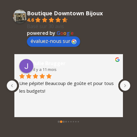
Boutique Downtown Bijoux
4.6
Basé sur 30 avis
powered by
G
o
o
g
l
e
évaluez-nous sur
Julie Brugger
il y a 11 mois
Une pépite! Beaucoup de goûte et pour tous 
les budgets!