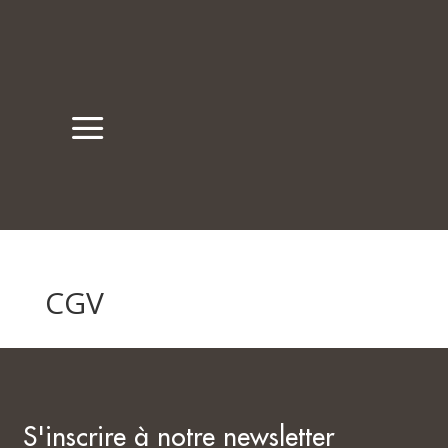
a
Nos boutiques
Rue du Trésor 7, 2000 Neuchâtel
Place du Marché 6, 2300 La Chaux-de-Fonds
CGV
S'inscrire à notre newsletter