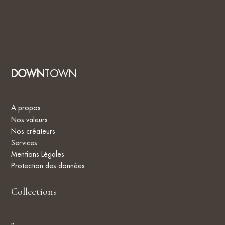
nu
bi
go
cr
un
en
DOWN
TOWN
A propos
Nos valeurs
Nos créateurs
Services
Mentions Légales
Protection des données
Collections