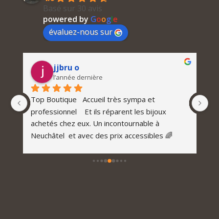
Basé sur 30 avis
powered by
G
o
o
g
l
e
évaluez-nous sur
jjbru o
l’année dernière
n 
Top Boutique   Accueil très sympa et 
Do
professionnel    Et ils réparent les bijoux 
C’
 
achetés chez eux. Un incontournable à 
j’
 
Neuchâtel  et avec des prix accessibles 🌈
po
d’
ca
ch
Ne
qu
tr