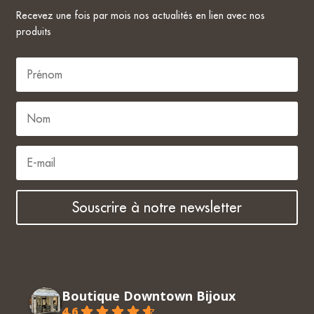
Recevez une fois par mois nos actualités en lien avec nos
produits
Horaires
DU LUNDI AU VENDREDI
09H30 – 12H30 ET 13H30 – 18H30
SAMEDI
09h00 – 17h00
Souscrire à notre newsletter
Neuchâtel :
+41 32 724 71 24
Chaux-de-Fonds :
+41 32 968 13 28
Boutique Downtown Bijoux
4.6