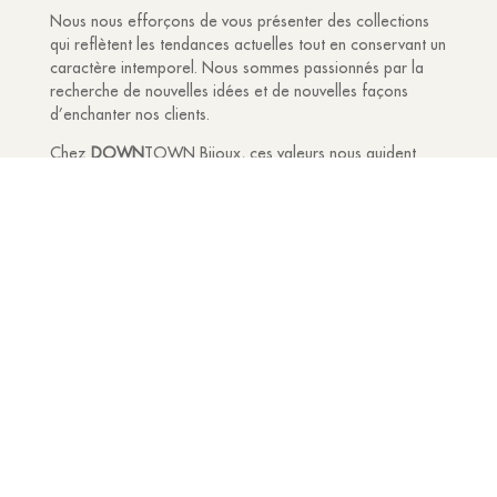
Nous nous efforçons de vous présenter des collections
qui reflètent les tendances actuelles tout en conservant un
caractère intemporel. Nous sommes passionnés par la
recherche de nouvelles idées et de nouvelles façons
d’enchanter nos clients.
Chez
DOWN
TOWN Bijoux, ces valeurs nous guident
dans tout ce que nous faisons. Nous sommes ravis de
partager notre passion pour les bijoux avec vous et de
vous accompagner dans la création de souvenirs
précieux.