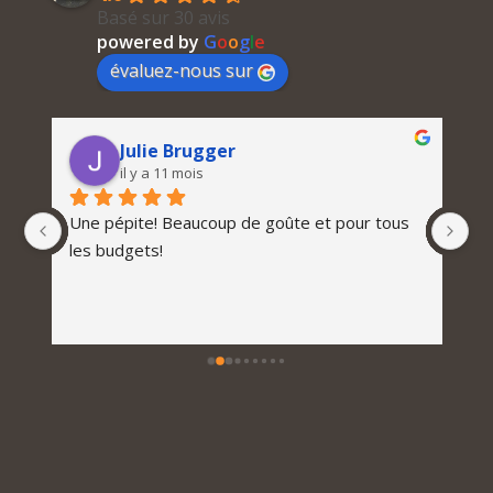
Basé sur 30 avis
powered by
G
o
o
g
l
e
évaluez-nous sur
Julie Brugger
il y a 11 mois
Une pépite! Beaucoup de goûte et pour tous 
les budgets!