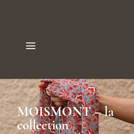
a
Nos boutiques
Rue du Trésor 7, 2000 Neuchâtel
Place du Marché 6, 2300 La Chaux-de-Fonds
MOISMONT – la
collection