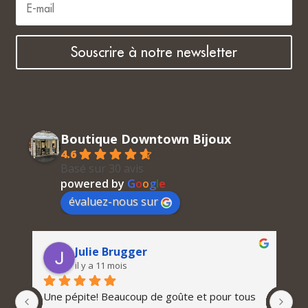
Souscrire à notre newsletter
Boutique Downtown Bijoux
4.6
Basé sur 30 avis
powered by
G
o
o
g
l
e
évaluez-nous sur
Julie Brugger
il y a 11 mois
Une pépite! Beaucoup de goûte et pour tous 