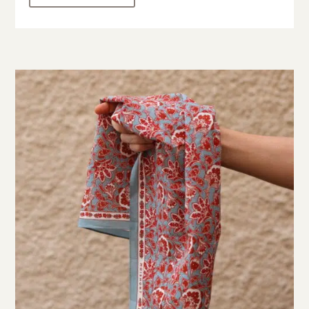
Horaires
DU LUNDI AU VENDREDI
09H30 – 12H30 ET 13H30 – 18H30
SAMEDI
09h00 – 17h00
Neuchâtel :
+41 32 724 71 24
Chaux-de-Fonds :
+41 32 968 13 28