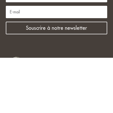
Souscrire à notre newsletter
Boutique Downtown Bijoux
4.6
Basé sur 30 avis
powered by
G
o
o
g
l
e
évaluez-nous sur
Julie Brugger
il y a 11 mois