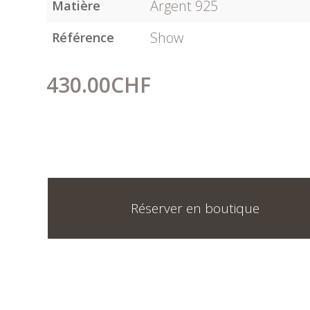
Argent 925
Matière
Show
Référence
430.00
CHF
Réserver en boutique