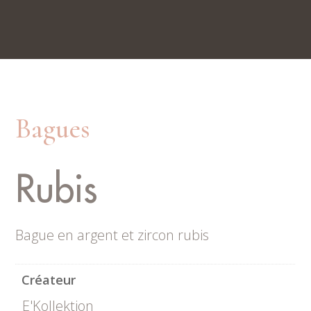
Nos boutiques
Rue du Trésor 7, 2000 Neuchâtel
Place du Marché 6, 2300 La Chaux-de-Fonds
Bagues
Rubis
Bague en argent et zircon rubis
Créateur
E'Kollektion