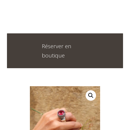
Horaires
DU LUNDI AU VENDREDI
Réserver en
09H30 – 12H30 ET 13H30 – 18H30
boutique
SAMEDI
09h00 – 17h00
Neuchâtel :
+41 32 724 71 24
Chaux-de-Fonds :
+41 32 968 13 28