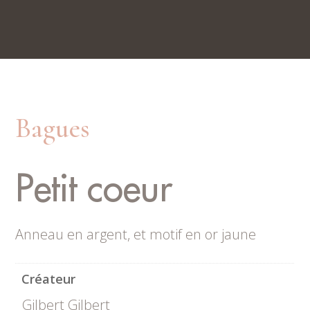
Bagues
Nos boutiques
Rue du Trésor 7, 2000 Neuchâtel
Place du Marché 6, 2300 La Chaux-de-Fonds
Petit coeur
Anneau en argent, et motif en or jaune
Créateur
Gilbert Gilbert