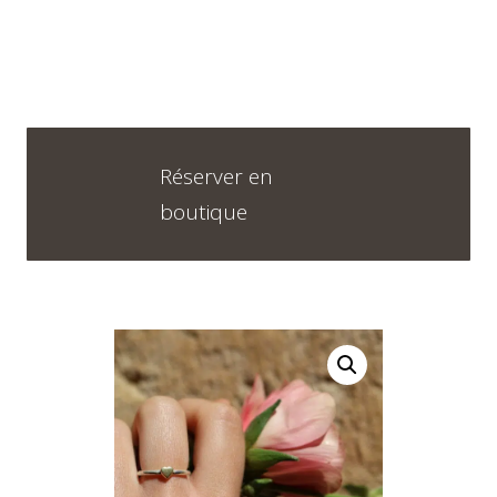
Réserver en
boutique
Horaires
DU LUNDI AU VENDREDI
09H30 – 12H30 ET 13H30 – 18H30
SAMEDI
09h00 – 17h00