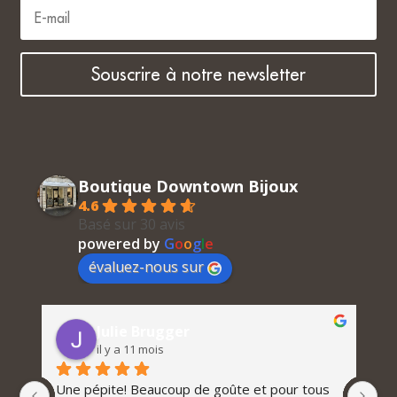
Souscrire à notre newsletter
Boutique Downtown Bijoux
4.6
Basé sur 30 avis
powered by
G
o
o
g
l
e
évaluez-nous sur
Julie Brugger
il y a 11 mois
Une pépite! Beaucoup de goûte et pour tous 