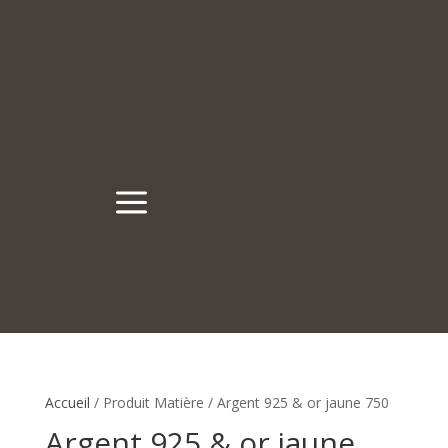
a
Accueil
/ Produit Matière / Argent 925 & or jaune 750
Argent 925 & or jaune