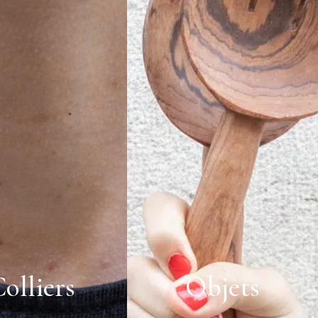
olliers
Objets