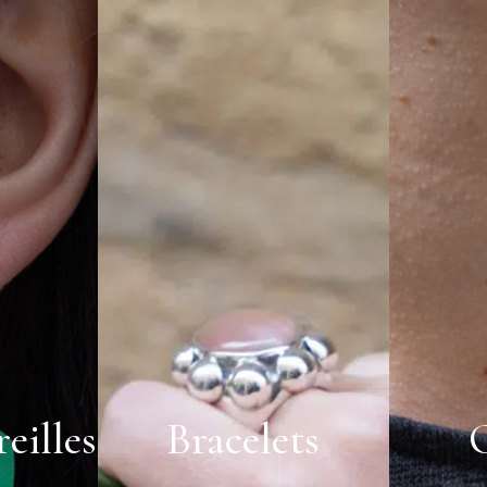
eilles
Bracelets
C