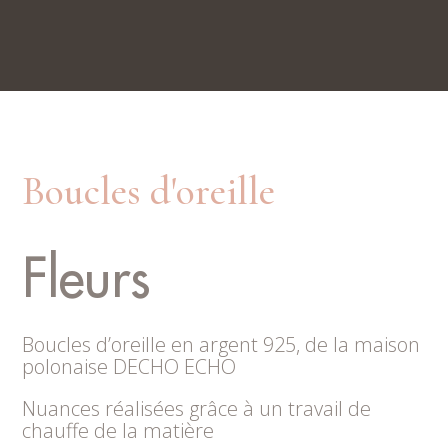
Nos boutiques
Rue du Trésor 7, 2000 Neuchâtel
Place du Marché 6, 2300 La Chaux-de-Fonds
Boucles d'oreille
Fleurs
Boucles d’oreille en argent 925, de la maison
polonaise DECHO ECHO
Nuances réalisées grâce à un travail de
chauffe de la matière