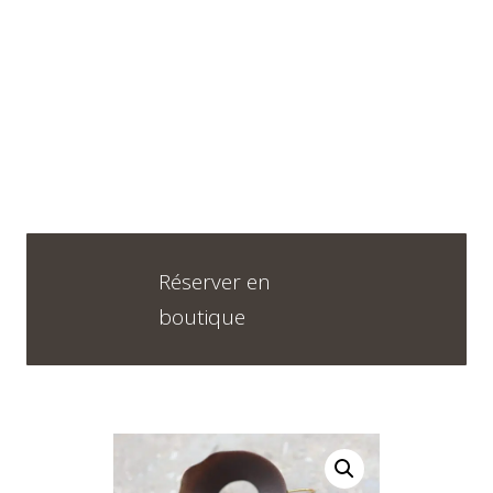
Horaires
DU LUNDI AU VENDREDI
09H30 – 12H30 ET 13H30 – 18H30
SAMEDI
09h00 – 17h00
Réserver en
boutique
Neuchâtel :
+41 32 724 71 24
Chaux-de-Fonds :
+41 32 968 13 28