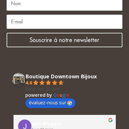
Souscrire à notre newsletter
Boutique Downtown Bijoux
4.6
Basé sur 30 avis
powered by
G
o
o
g
l
e
évaluez-nous sur
Julie Brugger