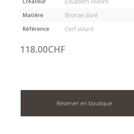
Elisabeth Riveiro
Créateur
Bronze doré
Matière
Cerf volant
Référence
118.00
CHF
Réserver en boutique