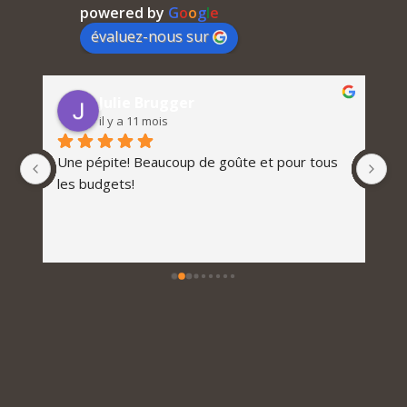
powered by
G
o
o
g
l
e
évaluez-nous sur
Julie Brugger
il y a 11 mois
Une pépite! Beaucoup de goûte et pour tous 
les budgets!