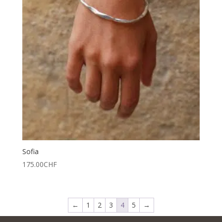
Sofia
175.00
CHF
←
1
2
3
4
5
→