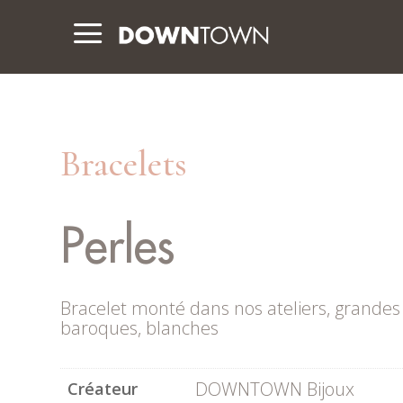
a
Bracelets
Perles
Bracelet monté dans nos ateliers, grandes
baroques, blanches
DOWNTOWN Bijoux
Créateur