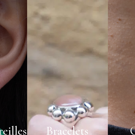
eilles
Bracelets
C