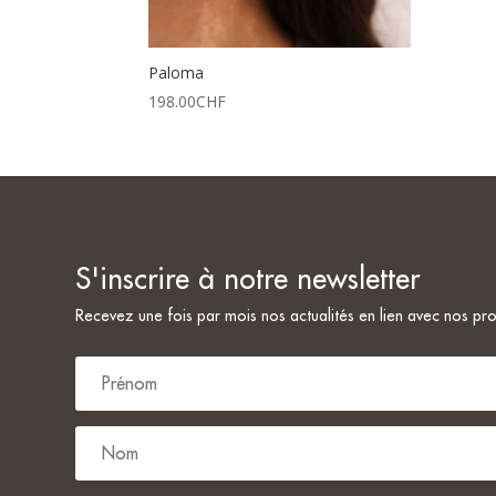
Paloma
198.00
CHF
S'inscrire à notre newsletter
Savannah G.
Julie Brugger
il y a 8 mois
il y a 11 mois
Recevez une fois par mois nos actualités en lien avec nos pro
Une pépite! Beaucoup de 
goûte et pour tous les 
budgets!