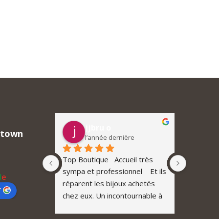
jjbru o
M
ntown
l’année dernière
l’
Bijoux sur 
Top Boutique   Accueil très 
Downtown
is et j'ai 
sympa et professionnel    Et ils 
exception
l
e
. Une belle 
réparent les bijoux achetés 
tout simp
r
tions 
chez eux. Un incontournable à 
endroit o
belles et, 
Neuchâtel  et avec des prix 
Bracelet