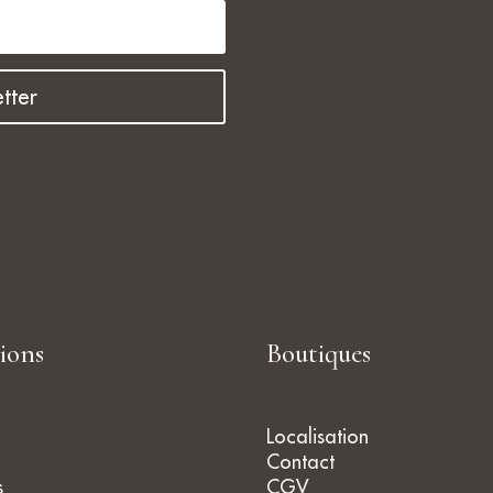
surtout, les conseil
professionnels et t
sympathiques de l
Fanny Ledoux. En p
tter
temps, j'ai pu choisi
magnifique bijou et 
que je reviendrai b
tions
Boutiques
Localisation
Contact
s
CGV