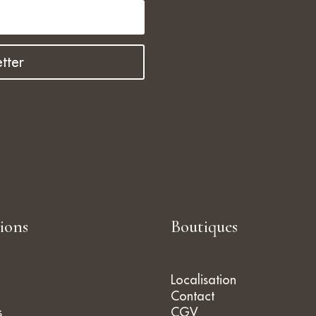
surtout, les conseil
professionnels et t
sympathiques de l
Fanny Ledoux. En p
tter
temps, j'ai pu choisi
magnifique bijou et 
que je reviendrai b
tions
Boutiques
Localisation
Contact
s
CGV