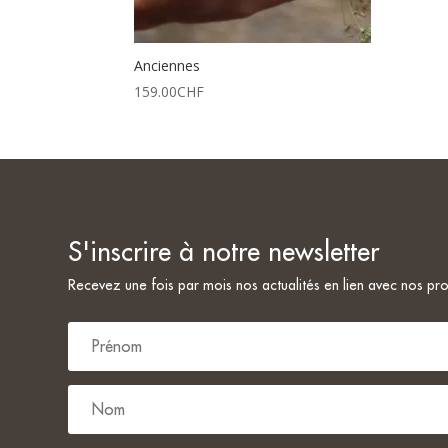
Anciennes
159.00
CHF
S'inscrire à notre newsletter
Savannah G.
Julie Brugger
il y a 8 mois
il y a 11 mois
Recevez une fois par mois nos actualités en lien avec nos pro
Une pépite! Beaucoup de 
goûte et pour tous les 
budgets!