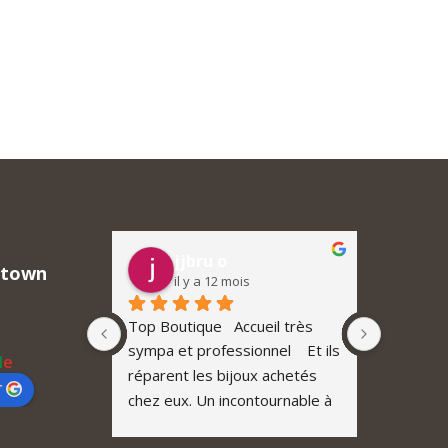
jjbru o
M
ntown
il y a 12 mois
il
Bijoux sur 
Top Boutique   Accueil très 
Downtown
is et j'ai 
sympa et professionnel    Et ils 
exception
l
e
. Une belle 
réparent les bijoux achetés 
tout simp
r
tions 
chez eux. Un incontournable à 
endroit o
belles et, 
Neuchâtel  et avec des prix 
Bracelet