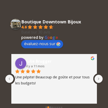
Boutique Downtown Bijoux
4.6
Basé sur 30 avis
powered by
G
o
o
g
l
e
évaluez-nous sur
Julie Brugger
il y a 11 mois
Une pépite! Beaucoup de goûte et pour tous 
les budgets!