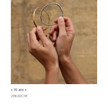
« 30 ans »
298.00
CHF