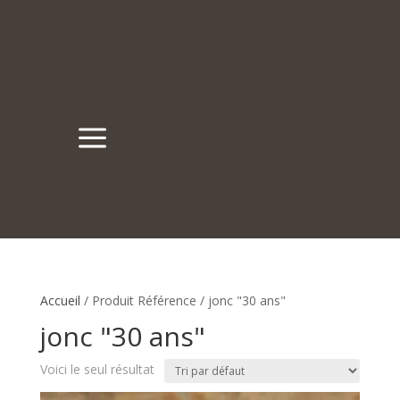
a
Accueil
/ Produit Référence / jonc "30 ans"
jonc "30 ans"
Voici le seul résultat