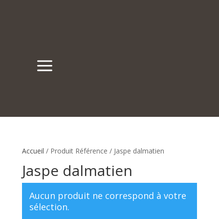
a
Nos boutiques
Rue du Trésor 7, 2000 Neuchâtel
Place du Marché 6, 2300 La Chaux-de-Fonds
Accueil
/ Produit Référence / Jaspe dalmatien
Jaspe dalmatien
Aucun produit ne correspond à votre
sélection.