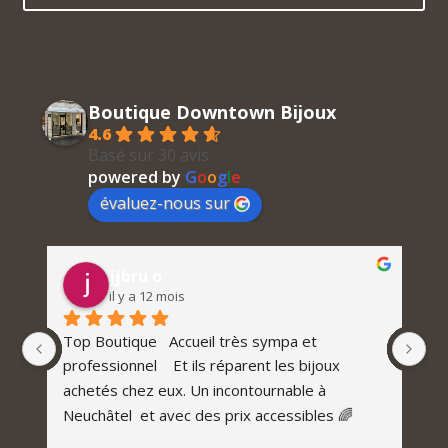
Boutique Downtown Bijoux
4.6
Basé sur 30 avis
powered by
G
o
o
g
l
e
évaluez-nous sur
jjbru o
il y a 12 mois
n 
Top Boutique   Accueil très sympa et 
Do
professionnel    Et ils réparent les bijoux 
C’
 
achetés chez eux. Un incontournable à 
j’
 
Neuchâtel  et avec des prix accessibles 🌈
po
d’