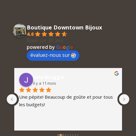
Boutique Downtown Bijoux
4.6
Basé sur 30 avis
powered by
G
o
o
g
l
e
évaluez-nous sur
Julie Brugger
il y a 11 mois
Une pépite! Beaucoup de goûte et pour tous 
les budgets!