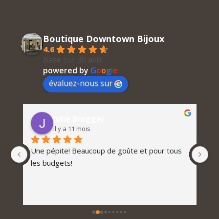
Boutique Downtown Bijoux
4.6
Basé sur 30 avis
powered by
G
o
o
g
l
e
évaluez-nous sur
Julie Brugger
il y a 11 mois
Une pépite! Beaucoup de goûte et pour tous 
les budgets!