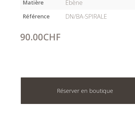
Ebène
Matière
DN/BA-SPIRALE
Référence
90.00
CHF
Réserver en boutique