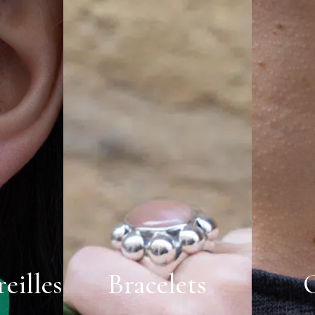
eilles
Bracelets
C