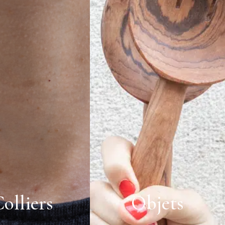
olliers
Objets