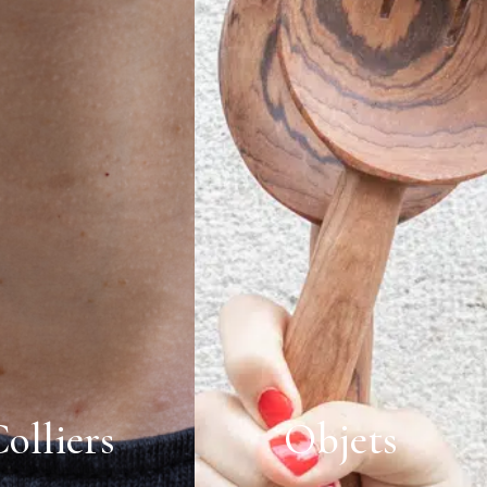
olliers
Objets