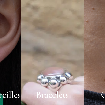
eilles
Bracelets
C