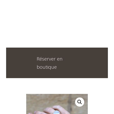
Horaires
DU LUNDI AU VENDREDI
09H30 – 12H30 ET 13H30 – 18H30
SAMEDI
Réserver en
09h00 – 17h00
boutique
Neuchâtel :
+41 32 724 71 24
Chaux-de-Fonds :
+41 32 968 13 28