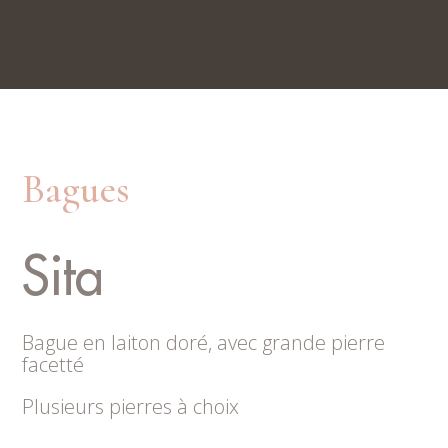
Nos boutiques
Rue du Trésor 7, 2000 Neuchâtel
Place du Marché 6, 2300 La Chaux-de-Fonds
Bagues
Sita
Bague en laiton doré, avec grande pierre
facetté
Plusieurs pierres à choix