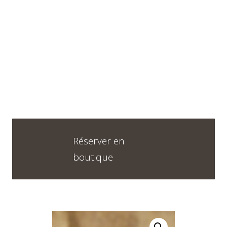
Horaires
DU LUNDI AU VENDREDI
09H30 – 12H30 ET 13H30 – 18H30
SAMEDI
09h00 – 17h00
Réserver en
boutique
Neuchâtel :
+41 32 724 71 24
Chaux-de-Fonds :
+41 32 968 13 28