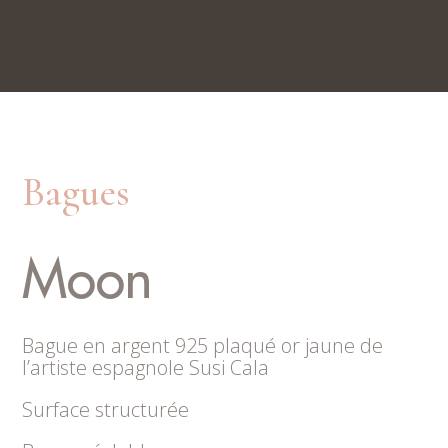
Nos boutiques
Rue du Trésor 7, 2000 Neuchâtel
Place du Marché 6, 2300 La Chaux-de-Fonds
Bagues
Moon
Bague en argent 925 plaqué or jaune de
l’artiste espagnole Susi Cala
Surface structurée