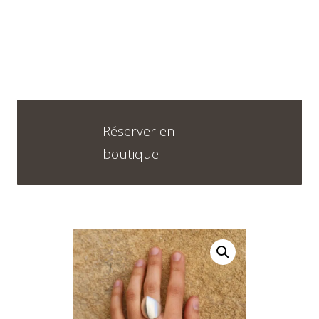
Horaires
DU LUNDI AU VENDREDI
09H30 – 12H30 ET 13H30 – 18H30
Réserver en
SAMEDI
boutique
09h00 – 17h00
Neuchâtel :
+41 32 724 71 24
Chaux-de-Fonds :
+41 32 968 13 28