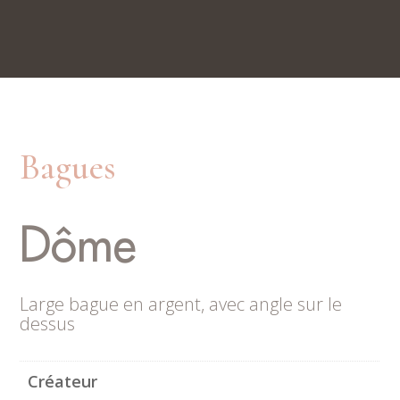
Nos boutiques
Rue du Trésor 7, 2000 Neuchâtel
Place du Marché 6, 2300 La Chaux-de-Fonds
Bagues
Dôme
Large bague en argent, avec angle sur le
dessus
Créateur