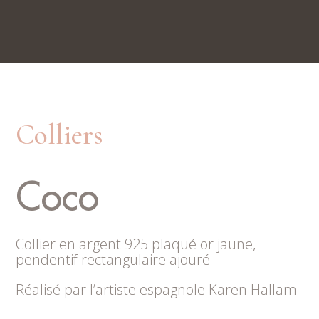
Nos boutiques
Rue du Trésor 7, 2000 Neuchâtel
Place du Marché 6, 2300 La Chaux-de-Fonds
Colliers
Coco
Collier en argent 925 plaqué or jaune,
pendentif rectangulaire ajouré
Réalisé par l’artiste espagnole Karen Hallam