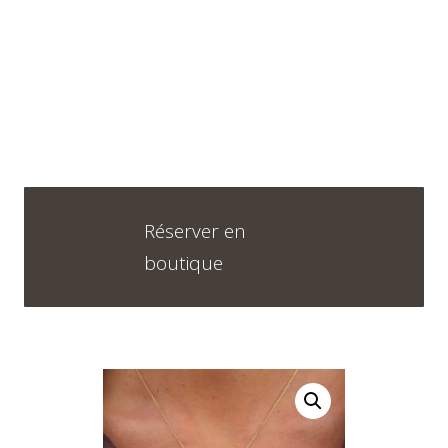
Horaires
DU LUNDI AU VENDREDI
09H30 – 12H30 ET 13H30 – 18H30
SAMEDI
Réserver en
09h00 – 17h00
boutique
Neuchâtel :
+41 32 724 71 24
Chaux-de-Fonds :
+41 32 968 13 28