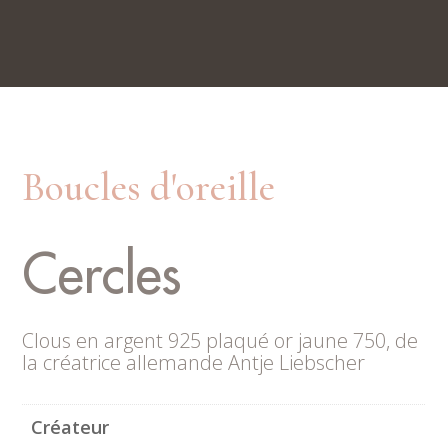
Nos boutiques
Rue du Trésor 7, 2000 Neuchâtel
Place du Marché 6, 2300 La Chaux-de-Fonds
Boucles d'oreille
Cercles
Clous en argent 925 plaqué or jaune 750, de
la créatrice allemande Antje Liebscher
Créateur