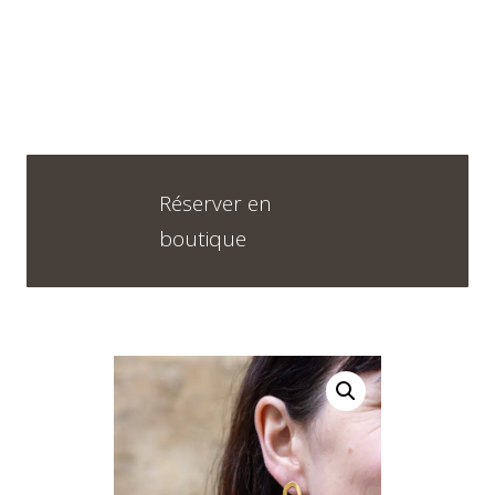
Horaires
DU LUNDI AU VENDREDI
09H30 – 12H30 ET 13H30 – 18H30
Réserver en
SAMEDI
boutique
09h00 – 17h00
Neuchâtel :
+41 32 724 71 24
Chaux-de-Fonds :
+41 32 968 13 28