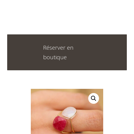
Horaires
DU LUNDI AU VENDREDI
Réserver en
09H30 – 12H30 ET 13H30 – 18H30
boutique
SAMEDI
09h00 – 17h00
Neuchâtel :
+41 32 724 71 24
Chaux-de-Fonds :
+41 32 968 13 28