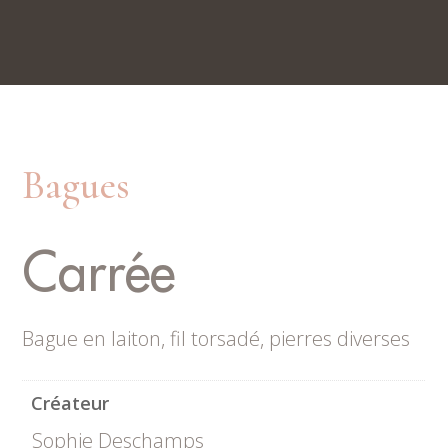
Nos boutiques
Rue du Trésor 7, 2000 Neuchâtel
Place du Marché 6, 2300 La Chaux-de-Fonds
Bagues
Carrée
Bague en laiton, fil torsadé, pierres diverses
Créateur
Sophie Deschamps