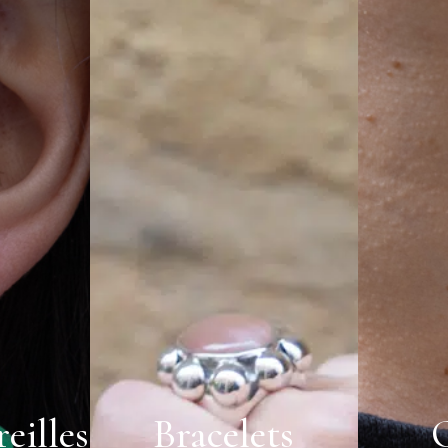
eilles
Bracelets
C