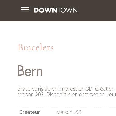
a
Bracelets
Bern
Bracelet rigide en impression 3D. Création d
Maison 203. Disponible en diverses couleu
Maison 203
Créateur