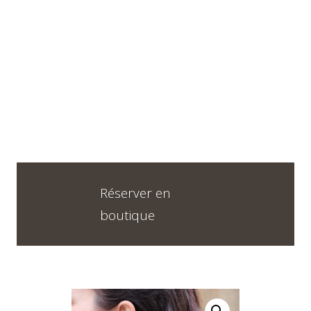
Horaires
DU LUNDI AU VENDREDI
09H30 – 12H30 ET 13H30 – 18H30
SAMEDI
09h00 – 17h00
Réserver en
boutique
Neuchâtel :
+41 32 724 71 24
Chaux-de-Fonds :
+41 32 968 13 28