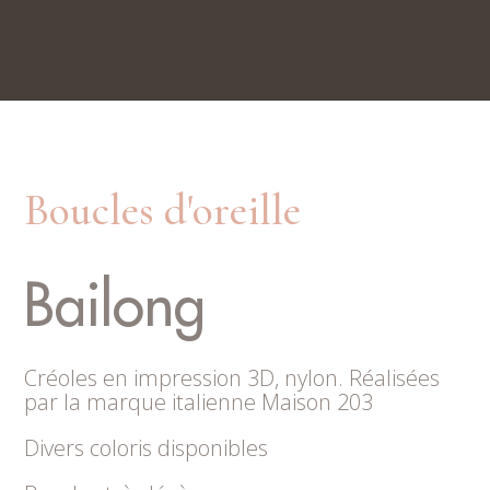
Nos boutiques
Rue du Trésor 7, 2000 Neuchâtel
Place du Marché 6, 2300 La Chaux-de-Fonds
Boucles d'oreille
Bailong
Créoles en impression 3D, nylon. Réalisées
par la marque italienne Maison 203
Divers coloris disponibles