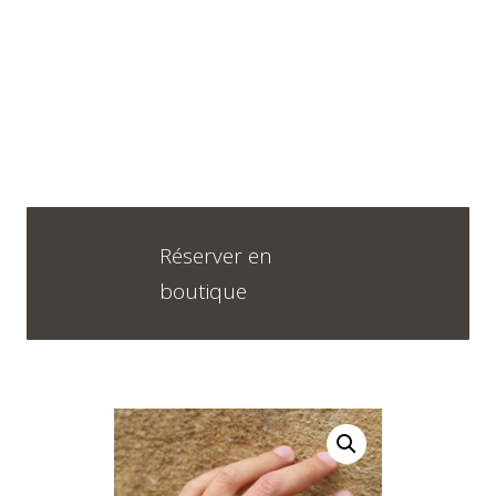
Horaires
DU LUNDI AU VENDREDI
09H30 – 12H30 ET 13H30 – 18H30
SAMEDI
Réserver en
09h00 – 17h00
boutique
Neuchâtel :
+41 32 724 71 24
Chaux-de-Fonds :
+41 32 968 13 28