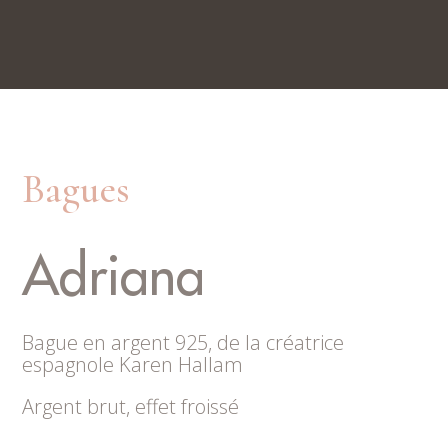
Nos boutiques
Rue du Trésor 7, 2000 Neuchâtel
Place du Marché 6, 2300 La Chaux-de-Fonds
Bagues
Adriana
Bague en argent 925, de la créatrice
espagnole Karen Hallam
Argent brut, effet froissé