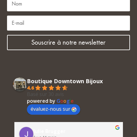
Souscrire à notre newsletter
Boutique Downtown Bijoux
4.6
Basé sur 30 avis
powered by
G
o
o
g
l
e
évaluez-nous sur
Julie Brugger