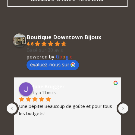
Boutique Downtown Bijoux
4.6
Basé sur 30 avis
powered by
G
o
o
g
l
e
évaluez-nous sur
Julie Brugger
il y a 11 mois
Une pépite! Beaucoup de goûte et pour tous 
les budgets!