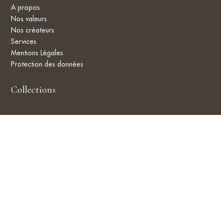
A propos
Nos valeurs
Nos créateurs
Services
Mentions Légales
Protection des données
Collections
Bagues
Colliers
Bracelets
Boucles d’oreille
Objets
Boutiques