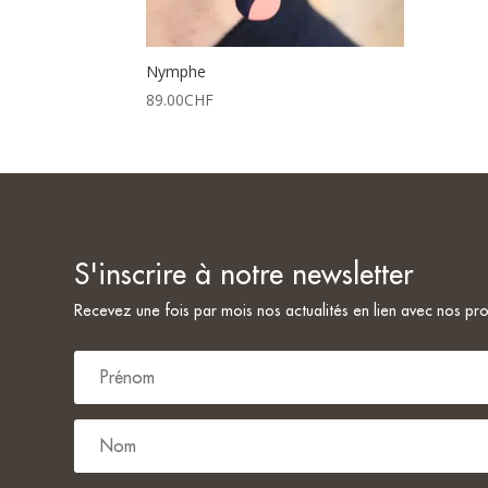
Nymphe
89.00
CHF
S'inscrire à notre newsletter
Savannah G.
Julie Brugger
il y a 8 mois
il y a 11 mois
Recevez une fois par mois nos actualités en lien avec nos pro
Une pépite! Beaucoup de 
goûte et pour tous les 
budgets!