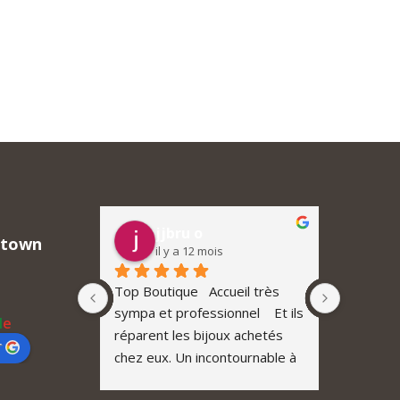
jjbru o
M
ntown
il y a 12 mois
il
Bijoux sur 
Top Boutique   Accueil très 
Downtown
is et j'ai 
sympa et professionnel    Et ils 
exception
l
e
. Une belle 
réparent les bijoux achetés 
tout simp
r
tions 
chez eux. Un incontournable à 
endroit o
belles et, 
Neuchâtel  et avec des prix 
Bracelet