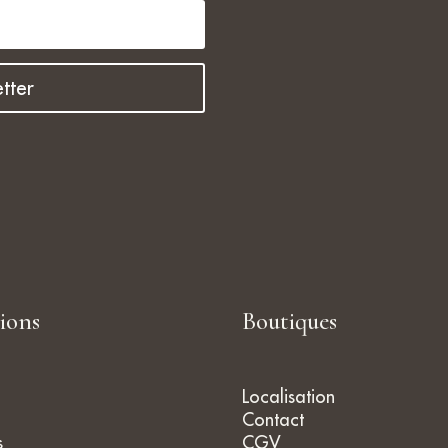
surtout, les conseil
professionnels et t
sympathiques de l
Fanny Ledoux. En p
tter
temps, j'ai pu choisi
magnifique bijou et 
que je reviendrai b
tions
Boutiques
Localisation
Contact
s
CGV