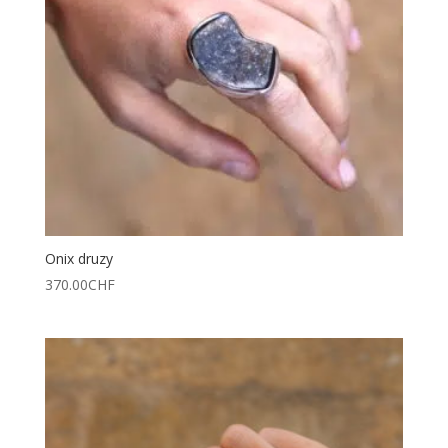
Onix druzy
370.00
CHF