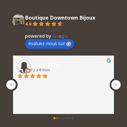
Boutique Downtown Bijoux
4.6
Basé sur 30 avis
powered by
G
o
o
g
l
e
évaluez-nous sur
Julie Brugger
il y a 11 mois
Une pépite! Beaucoup de goûte et pour tous 
les budgets!