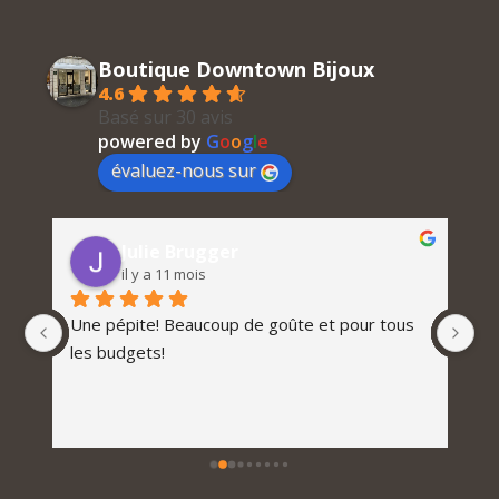
Boutique Downtown Bijoux
4.6
Basé sur 30 avis
powered by
G
o
o
g
l
e
évaluez-nous sur
Sophie B
il y a 12 mois
 tous 